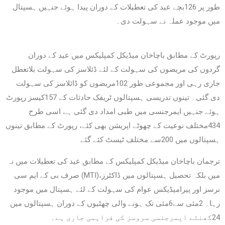
طور پر 126بچے عید کی تعطیلات کے دوران پیدا ہوئے جنہیں ہسپتال
میں موجود عملہ نے سہولت دی۔
رپورٹ کے مطابق باچاخان میڈیکل کمپلیکس میں عید کے دوران
گردوں کی مریضوں کی سہولت کے لئے ڈئلاسز کی سہولت بلاتعطل
جاری رہی اور مجموعی طور 102مریضوں کو ڈائلاسز کی سہولت
دی گئی۔ تینوں تدریسی ہسپتالوں ٹریفک حادثات کے 157کیسز رپورٹ
ہوئے جنہیں ایمرجنسی میں طبی امداد دی گئی ہے اسی طرح
434مختلف نوعیت کے چھوٹے اپریشن بھی کئے، رپورٹ کے مطابق تینوں
ہسپتالوں میں 200سے مختلف ٹیسٹ کئے گئے
ترجمان باچاخان میڈیکل کمپلیکس کے مطابق عید کی تعطیلات میں نہ
صرف بی کے ایم سی (MTI)میں بلکہ تحصیل ہسپتالوں میں ڈاکٹرز،
نرسز اور پیرامیڈیکس عوام کی سہولت کے لئے ہسپتال میں موجود
رہا۔ 2مئی سے6مئی تک ہونے والی چھٹیوں کے دوران ہسپتالوں میں
24گھنٹے ایمرجنسی سروسز کی فراہمی جاری ہے۔