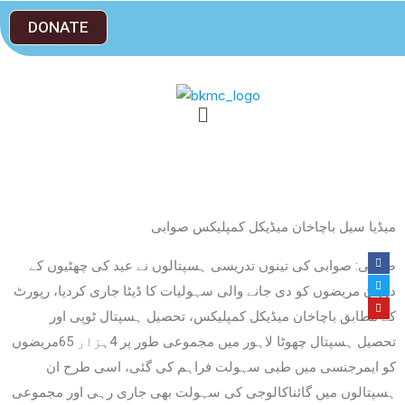
DONATE
میڈیا سیل باچاخان میڈیکل کمپلیکس صوابی
صوابی: صوابی کی تینوں تدریسی ہسپتالوں نے عید کی چھٹیوں کے
دوران مریضوں کو دی جانے والی سہولیات کا ڈیٹا جاری کردیا، رپورٹ
کے مطابق باچاخان میڈیکل کمپلیکس، تحصیل ہسپتال ٹوپی اور
تحصیل ہسپتال چھوٹا لاہور میں مجموعی طور پر 4ہزار 65مریضوں
کو ایمرجنسی میں طبی سہولت فراہم کی گئی، اسی طرح ان
ہسپتالوں میں گائناکالوجی کی سہولت بھی جاری رہی اور مجموعی